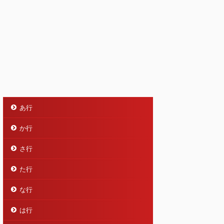
あ行
か行
さ行
た行
な行
は行