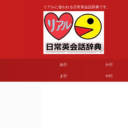
リアルに使われる日常英会話辞典です。
あ行
か行
ま行
や行