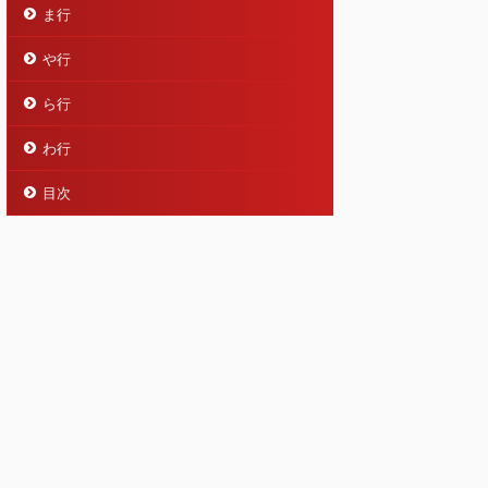
ま行
や行
ら行
わ行
目次