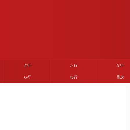
さ行
た行
な行
ら行
わ行
目次